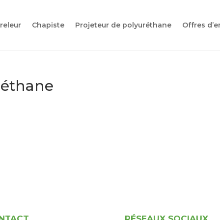
releur
Chapiste
Projeteur de polyuréthane
Offres d’e
réthane
NTACT
RÉSEAUX SOCIAUX