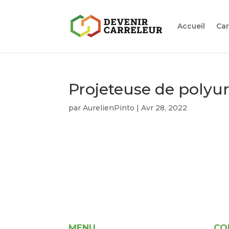
Accueil
Car
Projeteuse de polyu
par
AurelienPinto
|
Avr 28, 2022
MENU
CO